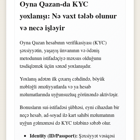
Oyna Qazan-da KYC
yoxlanışı: Nə vaxt tələb olunur
və necə işləyir
Oyna Qazan hesabının verifikasiyası (KYC)
şəxsiyyətin, yaşayış ünvanının və ödəniş
metodunun istifadəçiyə məxsus olduğunu
təsdiqləmək üçün sənəd yoxlanışıdır.
Yoxlanış adətən ilk çıxarış cəhdində, böyük
məbləğli əməliyyatlarda və ya hesab
məlumatlarında uyğunsuzluq görünəndə aktivləşir.
Bonusların sui-istifadəsi şübhəsi, eyni cihazdan bir
neçə hesab, ad-soyad ilə kart sahibi məlumatının
uyğun gəlməməsi də KYC tələbinə səbəb olur.
Identity (ID/Passport):
Şəxsiyyət vəsiqəsi