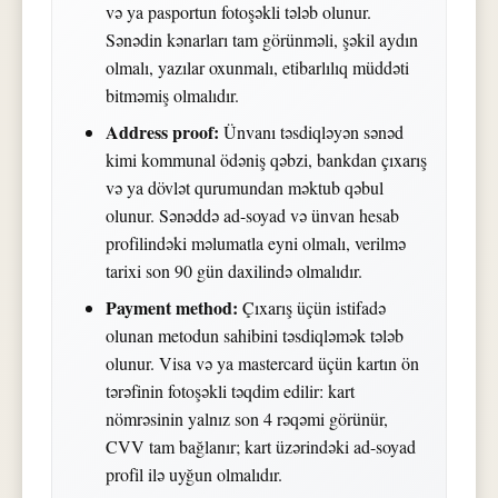
və ya pasportun fotoşəkli tələb olunur.
Sənədin kənarları tam görünməli, şəkil aydın
olmalı, yazılar oxunmalı, etibarlılıq müddəti
bitməmiş olmalıdır.
Address proof:
Ünvanı təsdiqləyən sənəd
kimi kommunal ödəniş qəbzi, bankdan çıxarış
və ya dövlət qurumundan məktub qəbul
olunur. Sənəddə ad-soyad və ünvan hesab
profilindəki məlumatla eyni olmalı, verilmə
tarixi son 90 gün daxilində olmalıdır.
Payment method:
Çıxarış üçün istifadə
olunan metodun sahibini təsdiqləmək tələb
olunur. Visa və ya mastercard üçün kartın ön
tərəfinin fotoşəkli təqdim edilir: kart
nömrəsinin yalnız son 4 rəqəmi görünür,
CVV tam bağlanır; kart üzərindəki ad-soyad
profil ilə uyğun olmalıdır.